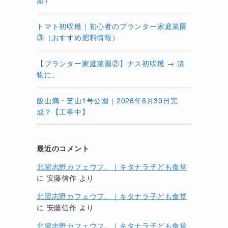
薬）
トマト初収穫｜初心者のプランター家庭菜園
③（おすすめ肥料情報）
【プランター家庭菜園②】ナス初収穫 → 漬
物に。
飯山満・芝山1号公園｜2026年6月30日完
成？【工事中】
最近のコメント
北習志野カフェウフ。｜キタナラ子ども食堂
に
安藤信作
より
北習志野カフェウフ。｜キタナラ子ども食堂
に
安藤信作
より
北習志野カフェウフ。｜キタナラ子ども食堂