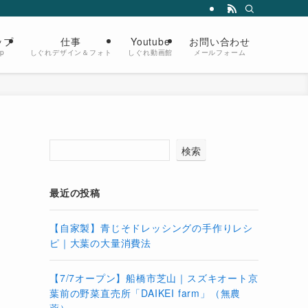
ップ
仕事
Youtube
お問い合わせ
op
しぐれデザイン＆フォト
しぐれ動画館
メールフォーム
検索
最近の投稿
【自家製】青じそドレッシングの手作りレシ
ピ｜大葉の大量消費法
【7/7オープン】船橋市芝山｜スズキオート京
葉前の野菜直売所「DAIKEI farm」（無農