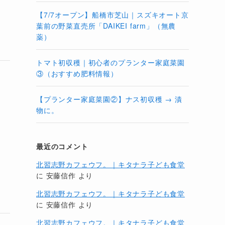
【7/7オープン】船橋市芝山｜スズキオート京
葉前の野菜直売所「DAIKEI farm」（無農
薬）
トマト初収穫｜初心者のプランター家庭菜園
③（おすすめ肥料情報）
【プランター家庭菜園②】ナス初収穫 → 漬
物に。
開
最近のコメント
北習志野カフェウフ。｜キタナラ子ども食堂
に
安藤信作
より
北習志野カフェウフ。｜キタナラ子ども食堂
に
安藤信作
より
北習志野カフェウフ。｜キタナラ子ども食堂