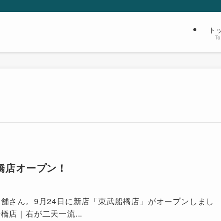
ト
T
橋店オープン！
舗さん。9月24日に新店「東武船橋店」がオープンしまし
店｜右が二天一流...