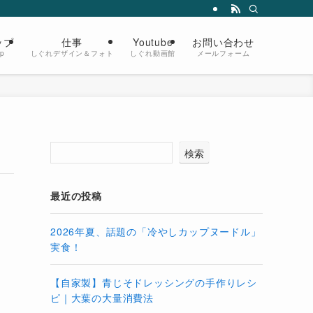
ップ
仕事
Youtube
お問い合わせ
op
しぐれデザイン＆フォト
しぐれ動画館
メールフォーム
検索
最近の投稿
2026年夏、話題の「冷やしカップヌードル」
実食！
【自家製】青じそドレッシングの手作りレシ
ピ｜大葉の大量消費法