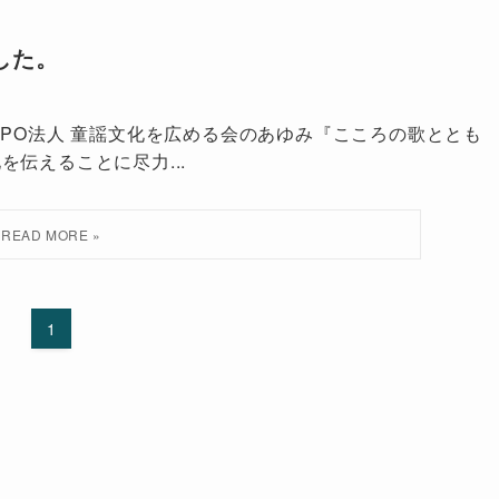
した。
NPO法人 童謡文化を広める会のあゆみ『こころの歌ととも
伝えることに尽力...
1