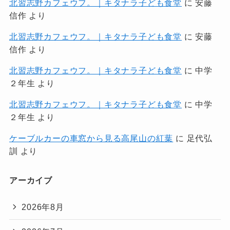
北習志野カフェウフ。｜キタナラ子ども食堂
に
安藤
信作
より
北習志野カフェウフ。｜キタナラ子ども食堂
に
安藤
信作
より
北習志野カフェウフ。｜キタナラ子ども食堂
に
中学
２年生
より
北習志野カフェウフ。｜キタナラ子ども食堂
に
中学
２年生
より
ケーブルカーの車窓から見る高尾山の紅葉
に
足代弘
訓
より
アーカイブ
2026年8月