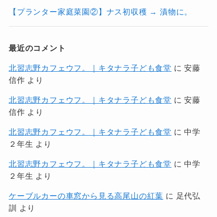
【プランター家庭菜園②】ナス初収穫 → 漬物に。
最近のコメント
北習志野カフェウフ。｜キタナラ子ども食堂
に
安藤
信作
より
北習志野カフェウフ。｜キタナラ子ども食堂
に
安藤
信作
より
北習志野カフェウフ。｜キタナラ子ども食堂
に
中学
２年生
より
北習志野カフェウフ。｜キタナラ子ども食堂
に
中学
２年生
より
ケーブルカーの車窓から見る高尾山の紅葉
に
足代弘
訓
より