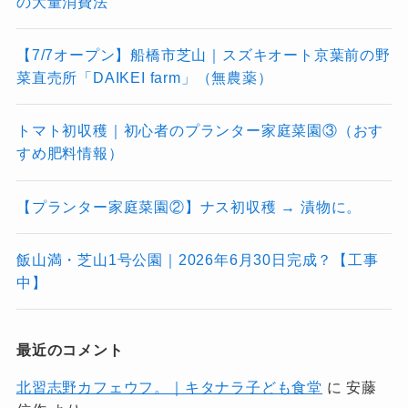
の大量消費法
【7/7オープン】船橋市芝山｜スズキオート京葉前の野
菜直売所「DAIKEI farm」（無農薬）
トマト初収穫｜初心者のプランター家庭菜園③（おす
すめ肥料情報）
【プランター家庭菜園②】ナス初収穫 → 漬物に。
飯山満・芝山1号公園｜2026年6月30日完成？【工事
中】
最近のコメント
北習志野カフェウフ。｜キタナラ子ども食堂
に
安藤