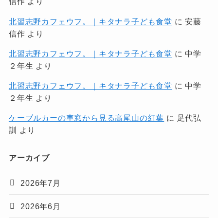
信作
より
北習志野カフェウフ。｜キタナラ子ども食堂
に
安藤
信作
より
北習志野カフェウフ。｜キタナラ子ども食堂
に
中学
２年生
より
北習志野カフェウフ。｜キタナラ子ども食堂
に
中学
２年生
より
ケーブルカーの車窓から見る高尾山の紅葉
に
足代弘
訓
より
アーカイブ
2026年7月
2026年6月