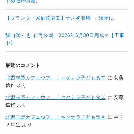
すめ肥料情報）
【プランター家庭菜園②】ナス初収穫 → 漬物に。
飯山満・芝山1号公園｜2026年6月30日完成？【工事
中】
最近のコメント
北習志野カフェウフ。｜キタナラ子ども食堂
に
安藤
信作
より
北習志野カフェウフ。｜キタナラ子ども食堂
に
安藤
信作
より
北習志野カフェウフ。｜キタナラ子ども食堂
に
中学
２年生
より